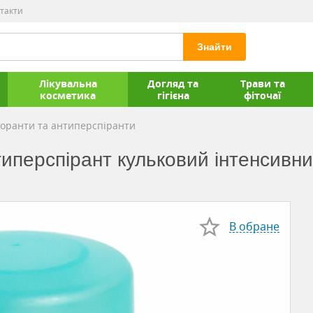
такти
Знайти
Лікувальна
Догляд та
Трави та
косметика
гігієна
фіточаї
оранти та антиперспіранти
типерспірант кульковий інтенсивни
В обране