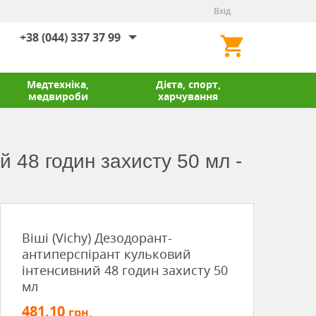
Вхід
+38 (044) 337 37 99
Медтехніка,
Дієта, спорт,
медвироби
харчування
й 48 годин захисту 50 мл -
Віші (Vichy) Дезодорант-
антиперспірант кульковий
інтенсивний 48 годин захисту 50
мл
481.10
грн.