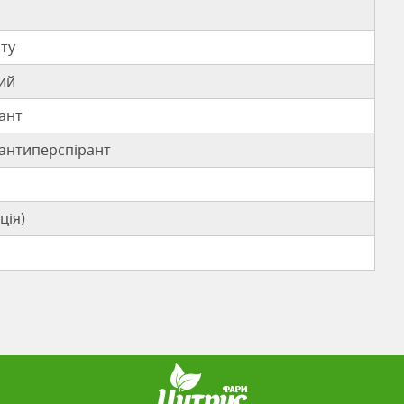
оту
ий
ант
антиперспірант
ція)