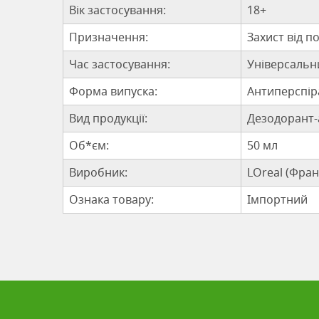
Вік застосування:
18+
Призначення:
Захист від п
Час застосування:
Універсальн
Форма випуска:
Антиперспір
Вид продукції:
Дезодорант-
Об*єм:
50 мл
Виробник:
LOreal (Фран
Ознака товару:
Імпортний