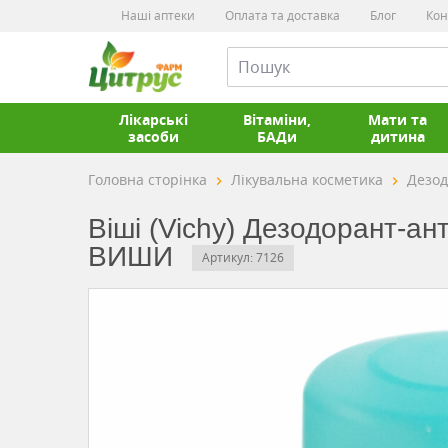
Наші аптеки
Оплата та доставка
Блог
Кон
Лікарські
Вітаміни,
Мати та
засоби
БАДи
дитина
Головна сторінка
Лікувальна косметика
Дезод
Віші (Vichy) Дезодорант-ан
ВИШИ
Артикул: 7126