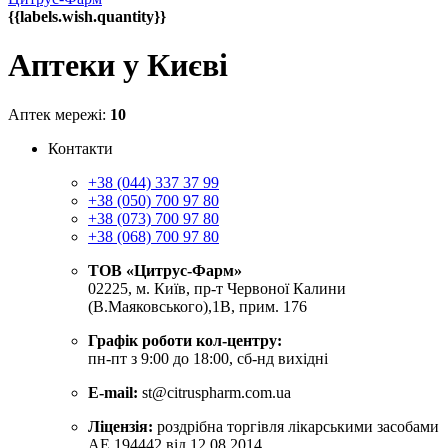
{{labels.wish.quantity}}
Аптеки у Києві
Аптек мережі:
10
Контакти
+38 (044) 337 37 99
+38 (050) 700 97 80
+38 (073) 700 97 80
+38 (068) 700 97 80
ТОВ «Цитрус-Фарм»
02225, м. Київ, пр-т Червоної Калини
(В.Маяковського),1В, прим. 176
Графік роботи кол-центру:
пн-пт з 9:00 до 18:00, сб-нд вихідні
E-mail:
st@citruspharm.com.ua
Ліцензія:
роздрібна торгівля лікарськими засобами
АЕ 194442 від 12.08.2014