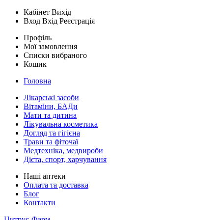
Кабінет
Вихід
Вход
Вхід
Реєстрація
Профіль
Мої замовлення
Списки вибраного
Кошик
Головна
Лікарські засоби
Вітаміни, БАДи
Мати та дитина
Лікувальна косметика
Догляд та гігієна
Трави та фіточаї
Медтехніка, медвироби
Дієта, спорт, харчування
Наші аптеки
Оплата та доставка
Блог
Контакти
Цитрус-Фарм