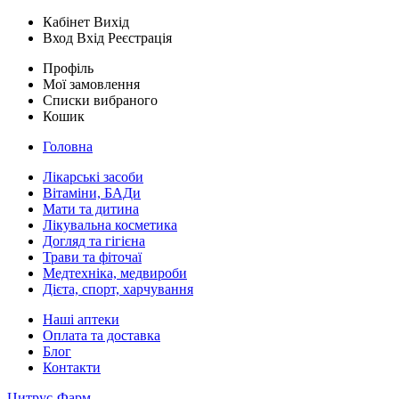
Кабінет
Вихід
Вход
Вхід
Реєстрація
Профіль
Мої замовлення
Списки вибраного
Кошик
Головна
Лікарські засоби
Вітаміни, БАДи
Мати та дитина
Лікувальна косметика
Догляд та гігієна
Трави та фіточаї
Медтехніка, медвироби
Дієта, спорт, харчування
Наші аптеки
Оплата та доставка
Блог
Контакти
Цитрус-Фарм