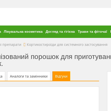
а
Лікувальна косметика
Догляд та гігієна
Трави та фіточаї
і препарати
Кортикостироїди для системного застосування
ізований порошок для приготуванн
.
ка
Аналоги та замінники
Відгуки