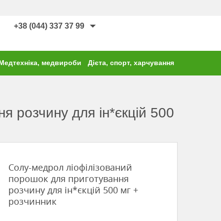
+38 (044) 337 37 99
Медтехніка, медвироби
Дієта, спорт, харчування
я розчину для ін*єкцій 500
Солу-медрол ліофілізований
порошок для приготування
розчину для ін*єкцій 500 мг +
розчинник