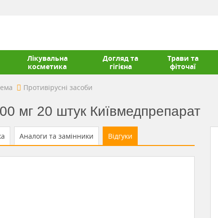
Лікувальна
Догляд та
Трави та
косметика
гігієна
фіточаї
тема
Противірусні засоби
200 мг 20 штук Київмедпрепарат
ка
Аналоги та замінники
Відгуки