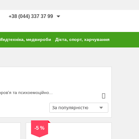
+38 (044) 337 37 99
Медтехніка, медвироби
Дієта, спорт, харчування
ров'я та психоемоційно...
-5 %