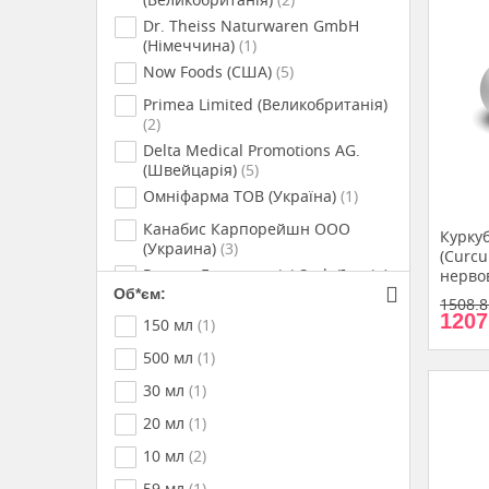
Dr. Theiss Naturwaren GmbH
(Німеччина)
(1)
Now Foods (США)
(5)
Primea Limited (Великобританія)
(2)
Delta Medical Promotions AG.
(Швейцарія)
(5)
Омніфарма ТОВ (Україна)
(1)
Канабис Карпорейшн ООО
Куркуб
(Украина)
(3)
(Curcu
Perrery Farmaсeutici S.r.l. (Італія)
нерво
(1)
вегете
Об*єм:
1508.8
1207
Нутрімед ТОВ (Україна)
(2)
150 мл
(1)
Краса та Здоров*я (Україна)
(3)
500 мл
(1)
Євро Плюс ПП (Україна)
(1)
30 мл
(1)
МКМ Найнекс (Україна)
(2)
20 мл
(1)
Лабіальфарма-Лабораторія
10 мл
(2)
(Португалія)
(1)
59 мл
(1)