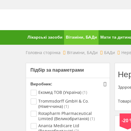
Лікарські засоби
Вітаміни, БАДи
Мати та дитин
Головна сторінка
Вітаміни, БАДи
БАДи
Нерв
Підбір за параметрами
Не
Виробник:
Здоров
Екомед ТОВ (Україна)
(1)
Товар
Trommsdorff GmbH & Co.
(Німеччина)
(1)
Rotapharm Pharmaceutical
Limited (Великобританія)
(1)
-20
Ananta Medicare Ltd
(Великобританія)
(2)