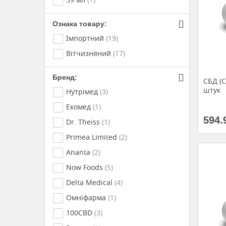
Гров Фарм (Україна)
(1)
Фармаком (Україна)
(1)
Ознака товару:
Голден-Фарм (Україна)
(1)
Імпортний
(19)
Pro-pharma (Франція)
(1)
Вітчизняний
(17)
Labialfarma Lab (Португалія)
(1)
Бренд:
Фарм Райз (Україна)
(1)
СБД (C
штук
Нутрімед
(3)
Квайссер Фарма ГмбХ и Ко. КГ
(Німетччина)
(1)
Екомед
(1)
Aconitum UAB (Литва)
(1)
594.
Dr. Theiss
(1)
Primea Limited
(2)
Ananta
(2)
Now Foods
(5)
Delta Medical
(4)
Омніфарма
(1)
100CBD
(3)