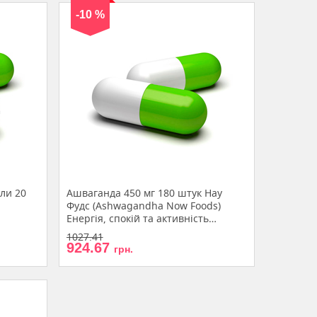
-10 %
ли 20
Ашваганда 450 мг 180 штук Нау
Фудс (Ashwagandha Now Foods)
Енергія, спокій та активність
капсули вегетеріанські
1027.41
924.67
грн.