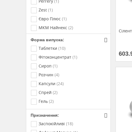
Perrery
(1)
Zest
(1)
Євро Плюс
(1)
МКМ Найнекс
(2)
Сілен
Краса та здоров*я
(3)
Форма випуска:
Лабіальфарма-Лабораторія
(1)
Таблетки
(10)
603.
Бі-Хеппі
(1)
Фітоконцентрат
(1)
Фармаком
(1)
Сироп
(1)
Golden Pharm
(1)
Розчин
(4)
Про-фарма
(1)
Капсули
(24)
Фарм Райз
(1)
Спрей
(2)
Doppel Herz
(1)
Гель
(2)
Zdravo
(1)
Призначення:
Заспокійливі
(18)