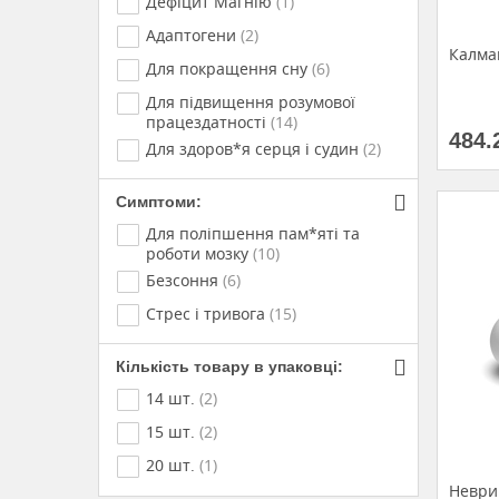
Дефіцит Магнію
(1)
Адаптогени
(2)
Калмав
Для покращення сну
(6)
Для підвищення розумової
працездатності
(14)
484.
Для здоров*я серця і судин
(2)
Симптоми:
Для поліпшення пам*яті та
роботи мозку
(10)
Безсоння
(6)
Стрес і тривога
(15)
Кількість товару в упаковці:
14 шт.
(2)
15 шт.
(2)
20 шт.
(1)
Неври