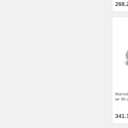
268.
Магній
мг 90 
341.