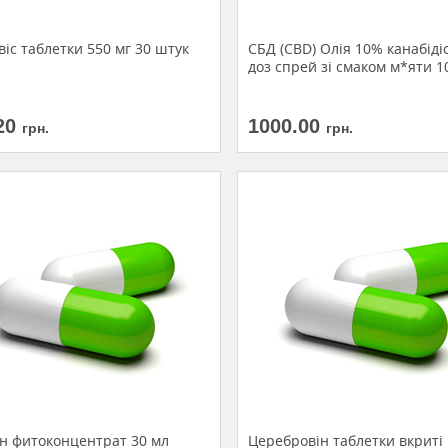
іс таблетки 550 мг 30 штук
СБД (CBD) Олія 10% канабіді
доз спрей зі смаком м*яти 1
20
1000.00
грн.
грн.
н фитоконцентрат 30 мл
Церебровін таблетки вкриті