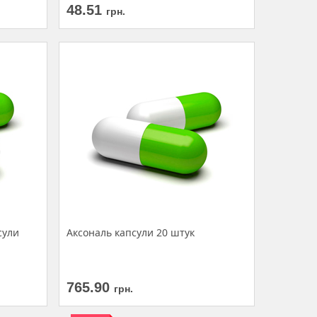
48.51
грн.
сули
Аксональ капсули 20 штук
765.90
грн.