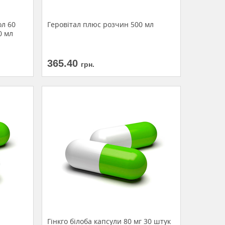
ол 60
Геровітал плюс розчин 500 мл
0 мл
365.40
грн.
Гінкго білоба капсули 80 мг 30 штук