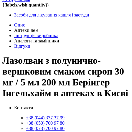
{{labels.wish.quantity}}
Засоби для лікування кашля і застуди
Опис
Аптеки де є
Інструкція виробника
Аналоги та замінники
Відгуки
Лазолван з полунично-
вершковим смаком сироп 30
мг / 5 мл 200 мл Берінгер
Інгельхайм в аптеках в Києві
Контакти
+38 (044) 337 37 99
+38 (050) 700 97 80
+38 (073) 700 97 80