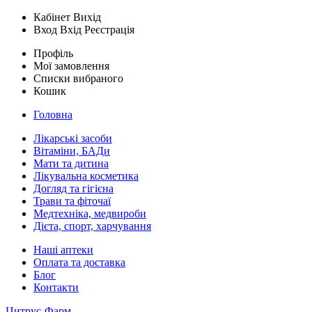
Кабінет
Вихід
Вход
Вхід
Реєстрація
Профіль
Мої замовлення
Списки вибраного
Кошик
Головна
Лікарські засоби
Вітаміни, БАДи
Мати та дитина
Лікувальна косметика
Догляд та гігієна
Трави та фіточаї
Медтехніка, медвироби
Дієта, спорт, харчування
Наші аптеки
Оплата та доставка
Блог
Контакти
Цитрус-Фарм