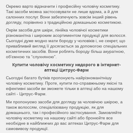
Окремо варто відзначити і професійну чоловічу косметику.
Такі засоби можна застосовувати не лише вдома, а й для
салонних послуг. Вони забезпечують зовсім інший рівень
догляду, порівняно з традиційною домашньою косметикою.
Окрім засобів для шкіри, лінійка чоловічої косметики
різноманітна і широким асортиментом продукції для волосся.
Сьогодні дуже модно мати бороду у чоловіків і, не секрет, що
привабливий вигляд її досягається за допомогою спеціальних
косметичних засобів. Вони роблять бороду більш акуратною,
об'ємною та “слухняною”.
Купити чоловічу косметику недорого в інтернет-
аптеці Цитрус-Фарм
Сьогодні багато бутіків пропонують найрізноманітнішу
чоловічу косметику. Проте, купити по-справжньому якісні та
ефективні засоби ви зможете тільки в аптеці або на нашому
сайті - Цитрус-Фарм.
Ми пропонуємо засоби для догляду за чоловічою шкірою, а
також волоссям, спеціалізовану продукцію, як для
домашнього, так і професійного застосування. Замовляйте
чоловічу косметику на нашому сайті або бронюйте все
необхідне в найближчих до вас аптеках Цитрус-Фарм для
самовивозу продукції.