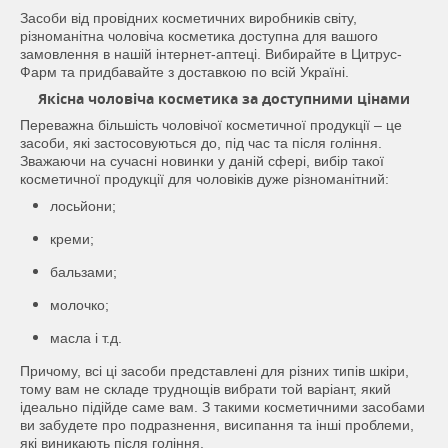
Засоби від провідних косметичних виробників світу,
різноманітна чоловіча косметика доступна для вашого
замовлення в нашій інтернет-аптеці. Вибирайте в Цитрус-
Фарм та придбавайте з доставкою по всій Україні.
Якісна чоловіча косметика за доступними цінами
Переважна більшість чоловічої косметичної продукції – це
засоби, які застосовуються до, під час та після гоління.
Зважаючи на сучасні новинки у даній сфері, вибір такої
косметичної продукції для чоловіків дуже різноманітний:
лосьйони;
креми;
бальзами;
молочко;
масла і т.д.
Причому, всі ці засоби представлені для різних типів шкіри,
тому вам не складе труднощів вибрати той варіант, який
ідеально підійде саме вам. З такими косметичними засобами
ви забудете про подразнення, висипання та інші проблеми,
які виникають після гоління.