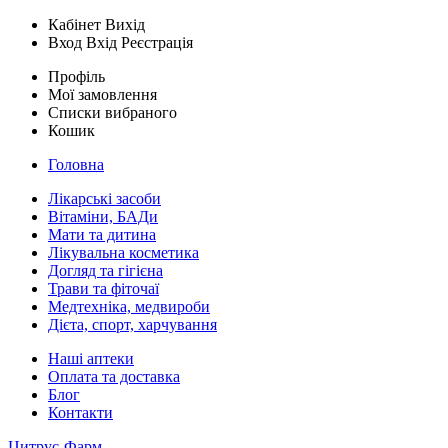
Кабінет
Вихід
Вход
Вхід
Реєстрація
Профіль
Мої замовлення
Списки вибраного
Кошик
Головна
Лікарські засоби
Вітаміни, БАДи
Мати та дитина
Лікувальна косметика
Догляд та гігієна
Трави та фіточаї
Медтехніка, медвироби
Дієта, спорт, харчування
Наші аптеки
Оплата та доставка
Блог
Контакти
Цитрус-Фарм