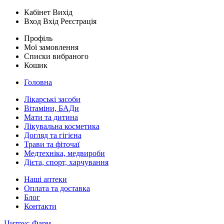
Кабінет
Вихід
Вход
Вхід
Реєстрація
Профіль
Мої замовлення
Списки вибраного
Кошик
Головна
Лікарські засоби
Вітаміни, БАДи
Мати та дитина
Лікувальна косметика
Догляд та гігієна
Трави та фіточаї
Медтехніка, медвироби
Дієта, спорт, харчування
Наші аптеки
Оплата та доставка
Блог
Контакти
Цитрус-Фарм