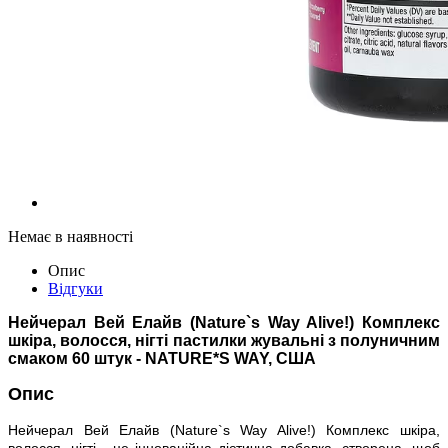
Немає в наявності
Опис
Відгуки
Нейчерал Вей Елайв (Nature`s Way Alive!) Комплекс
шкіра, волосся, нігті пастилки жувальні з полуничним
смаком 60 штук - NATURE*S WAY, США
Опис
Нейчерал Вей Елайв (Nature`s Way Alive!) Комплекс шкіра,
волосся, нігті - це інноваційна дієтична добавка, створена, щоб