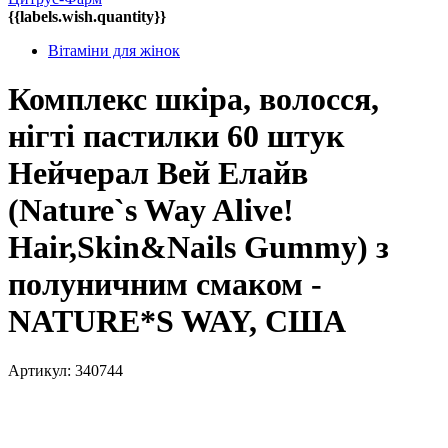
{{labels.wish.quantity}}
Вітаміни для жінок
Комплекс шкіра, волосся,
нігті пастилки 60 штук
Нейчерал Вей Елайв
(Nature`s Way Alive!
Hair,Skin&Nails Gummy) з
полуничним смаком -
NATURE*S WAY, США
Артикул: 340744