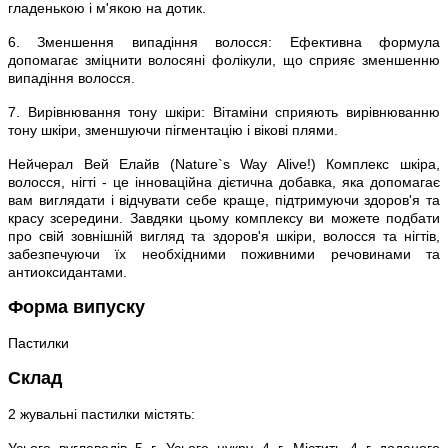
гладенькою і м'якою на дотик.
6. Зменшення випадіння волосся: Ефективна формула
допомагає зміцнити волосяні фолікули, що сприяє зменшенню
випадіння волосся.
7. Вирівнювання тону шкіри: Вітаміни сприяють вирівнюванню
тону шкіри, зменшуючи пігментацію і вікові плями.
Нейчерал Вей Елайв (Nature`s Way Alive!) Комплекс шкіра,
волосся, нігті - це інноваційна дієтична добавка, яка допомагає
вам виглядати і відчувати себе краще, підтримуючи здоров'я та
красу зсередини. Завдяки цьому комплексу ви можете подбати
про свій зовнішній вигляд та здоров'я шкіри, волосся та нігтів,
забезпечуючи їх необхідними поживними речовинами та
антиоксидантами.
Форма випуску
Пастилки
Склад
2 жувальні пастилки містять:
Усього вуглеводів 5 г, Усього цукру 4 г, Містить 4 г доданого