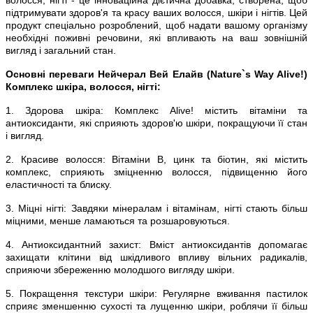
підтримувати здоров'я та красу ваших волосся, шкіри і нігтів. Цей
продукт спеціально розроблений, щоб надати вашому організму
необхідні поживні речовини, які впливають на ваш зовнішній
вигляд і загальний стан.
Основні переваги Нейчерал Вей Елайв (Nature`s Way Alive!)
Комплекс шкіра, волосся, нігті:
1. Здорова шкіра: Комплекс Alive! містить вітаміни та
антиоксиданти, які сприяють здоров'ю шкіри, покращуючи її стан
і вигляд.
2. Красиве волосся: Вітаміни B, цинк та біотин, які містить
комплекс, сприяють зміцненню волосся, підвищенню його
еластичності та блиску.
3. Міцні нігті: Завдяки мінералам і вітамінам, нігті стають більш
міцними, менше ламаються та розшаровуються.
4. Антиоксидантний захист: Вміст антиоксидантів допомагає
захищати клітини від шкідливого впливу вільних радикалів,
сприяючи збереженню молодшого вигляду шкіри.
5. Покращення текстури шкіри: Регулярне вживання пастилок
сприяє зменшенню сухості та лущенню шкіри, роблячи її більш