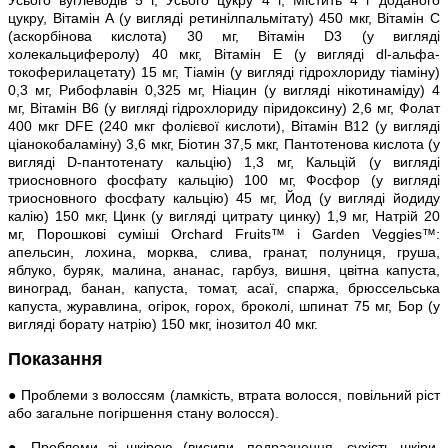
цукру, Вітамін A (у вигляді ретинілпальмітату) 450 мкг, Вітамін C
(аскорбінова кислота) 30 мг, Вітамін D3 (у вигляді
холекальциферолу) 40 мкг, Вітамін Е (у вигляді dl-альфа-
токоферилацетату) 15 мг, Тіамін (у вигляді гідрохлориду тіаміну)
0,3 мг, Рибофлавін 0,325 мг, Ніацин (у вигляді нікотинаміду) 4
мг, Вітамін B6 (у вигляді гідрохлориду піридоксину) 2,6 мг, Фолат
400 мкг DFE (240 мкг фолієвої кислоти), Вітамін B12 (у вигляді
ціанокобаламіну) 3,6 мкг, Біотин 37,5 мкг, Пантотенова кислота (у
вигляді D-пантотенату кальцію) 1,3 мг, Кальцій (у вигляді
триосновного фосфату кальцію) 100 мг, Фосфор (у вигляді
триосновного фосфату кальцію) 45 мг, Йод (у вигляді йодиду
калію) 150 мкг, Цинк (у вигляді цитрату цинку) 1,9 мг, Натрій 20
мг, Порошкові суміші Orchard Fruits™ і Garden Veggies™:
апельсин, лохина, морква, слива, гранат, полуниця, груша,
яблуко, буряк, малина, ананас, гарбуз, вишня, цвітна капуста,
виноград, банан, капуста, томат, асаї, спаржа, брюссельська
капуста, журавлина, огірок, горох, броколі, шпинат 75 мг, Бор (у
вигляді борату натрію) 150 мкг, інозитол 40 мкг.
Показання
● Проблеми з волоссям (ламкість, втрата волосся, повільний ріст
або загальне погіршення стану волосся).
● Проблеми зі шкірою (висипи, подразнення, сухість шкіри,