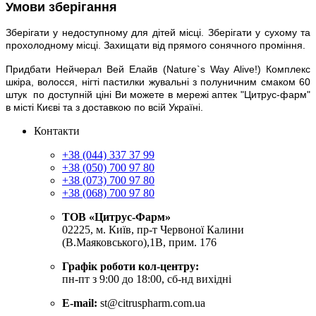
Умови зберігання
Зберігати у недоступному для дітей місці. Зберігати у сухому та
прохолодному місці. Захищати від прямого сонячного проміння.
Придбати Нейчерал Вей Елайв (Nature`s Way Alive!) Комплекс
шкіра, волосся, нігті пастилки жувальні з полуничним смаком 60
штук по доступній ціні Ви можете в мережі аптек "Цитрус-фарм"
в місті Києві та з доставкою по всій Україні.
Контакти
+38 (044) 337 37 99
+38 (050) 700 97 80
+38 (073) 700 97 80
+38 (068) 700 97 80
ТОВ «Цитрус-Фарм»
02225, м. Київ, пр-т Червоної Калини
(В.Маяковського),1В, прим. 176
Графік роботи кол-центру:
пн-пт з 9:00 до 18:00, сб-нд вихідні
E-mail:
st@citruspharm.com.ua