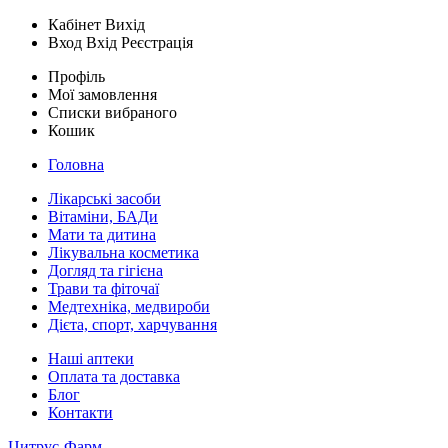
Кабінет
Вихід
Вход
Вхід
Реєстрація
Профіль
Мої замовлення
Списки вибраного
Кошик
Головна
Лікарські засоби
Вітаміни, БАДи
Мати та дитина
Лікувальна косметика
Догляд та гігієна
Трави та фіточаї
Медтехніка, медвироби
Дієта, спорт, харчування
Наші аптеки
Оплата та доставка
Блог
Контакти
Цитрус-Фарм