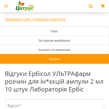
Препарати для стимуляції імунітету
Опис
Інструкція виробника
Аналоги та замінники
Відгуки
Відгуки Ербісол УЛЬТРАфарм
розчин для ін*єкцій ампули 2 мл
10 штук Лабораторія Ербіс