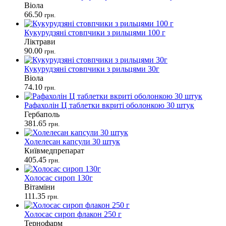
Віола
66.50
грн.
Кукурудзяні стовпчики з рильцями 100 г
Ліктрави
90.00
грн.
Кукурудзяні стовпчики з рильцями 30г
Віола
74.10
грн.
Рафахолін Ц таблетки вкриті оболонкою 30 штук
Гербаполь
381.65
грн.
Холелесан капсули 30 штук
Київмедпрепарат
405.45
грн.
Холосас сироп 130г
Вітаміни
111.35
грн.
Холосас сироп флакон 250 г
Тернофарм