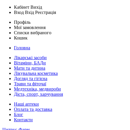
Кабінет
Вихід
Вход
Вхід
Реєстрація
Профіль
Мої замовлення
Списки вибраного
Кошик
Головна
Лікарські засоби
Вітаміни, БАДи
Мати та дитина
Лікувальна косметика
Догляд та гігієна
Трави та фіточаї
Медтехніка, медвироби
Дієта, спорт, харчування
Наші аптеки
Оплата та доставка
Блог
Контакти
Цитрус-Фарм