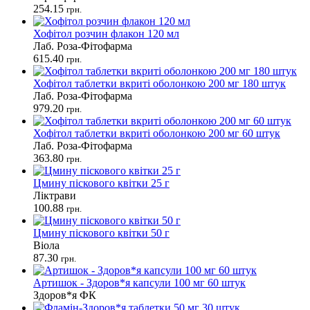
254.15
грн.
Хофітол розчин флакон 120 мл
Лаб. Роза-Фітофарма
615.40
грн.
Хофітол таблетки вкриті оболонкою 200 мг 180 штук
Лаб. Роза-Фітофарма
979.20
грн.
Хофітол таблетки вкриті оболонкою 200 мг 60 штук
Лаб. Роза-Фітофарма
363.80
грн.
Цмину піскового квітки 25 г
Ліктрави
100.88
грн.
Цмину піскового квітки 50 г
Віола
87.30
грн.
Артишок - Здоров*я капсули 100 мг 60 штук
Здоров*я ФК