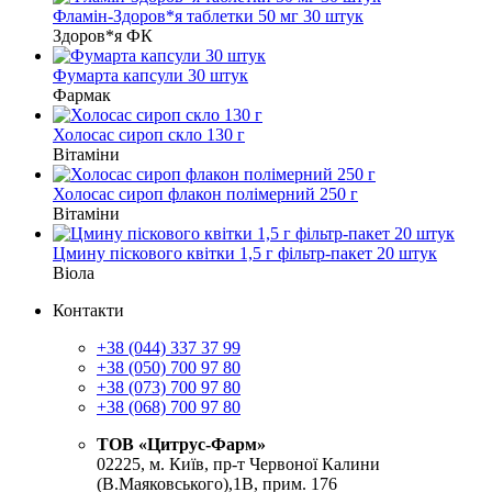
Фламін-Здоров*я таблетки 50 мг 30 штук
Здоров*я ФК
Фумарта капсули 30 штук
Фармак
Холосас сироп скло 130 г
Вітаміни
Холосас сироп флакон полімерний 250 г
Вітаміни
Цмину піскового квітки 1,5 г фільтр-пакет 20 штук
Віола
Контакти
+38 (044) 337 37 99
+38 (050) 700 97 80
+38 (073) 700 97 80
+38 (068) 700 97 80
ТОВ «Цитрус-Фарм»
02225, м. Київ, пр-т Червоної Калини
(В.Маяковського),1В, прим. 176