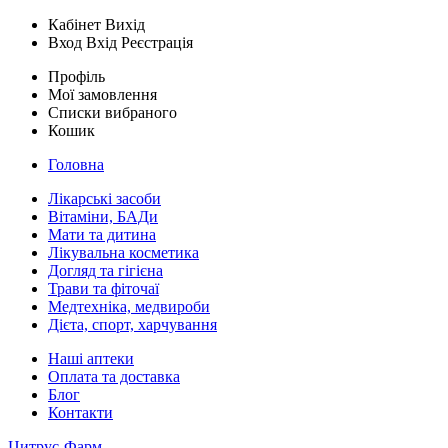
Кабінет
Вихід
Вход
Вхід
Реєстрація
Профіль
Мої замовлення
Списки вибраного
Кошик
Головна
Лікарські засоби
Вітаміни, БАДи
Мати та дитина
Лікувальна косметика
Догляд та гігієна
Трави та фіточаї
Медтехніка, медвироби
Дієта, спорт, харчування
Наші аптеки
Оплата та доставка
Блог
Контакти
Цитрус-Фарм