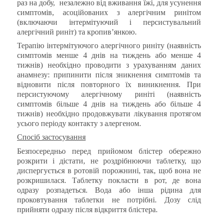
раз на добу,
незалежно від вживання їжі, для усунення
симптомів, асоційованих з алергічним ринітом
(включаючи інтермітуючий і персистувальний
алергічний риніт) та кропив’янкою.
Терапію інтермітуючого алергічного риніту (наявність
симптомів менше 4 днів на тиждень або менше 4
тижнів) необхідно проводити з урахуванням даних
анамнезу: припинити після зникнення симптомів та
відновити після повторного їх виникнення. При
персистуючому алергічному риніті (наявність
симптомів більше 4 днів на тиждень або більше 4
тижнів) необхідно продовжувати лікування протягом
усього періоду контакту з алергеном.
Спосіб застосування
Безпосередньо перед прийомом блістер обережно
розкрити і дістати, не роздрібнюючи таблетку, що
диспергується в ротовій порожнині, так, щоб вона не
розкришилася. Таблетку покласти в рот, де вона
одразу розпадеться. Вода або інша рідина для
проковтування таблетки не потрібні. Дозу слід
прийняти одразу після відкриття блістера.