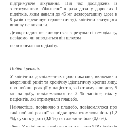
підтримуюче лікування. Під час досліджень із
застосуванням збільшеної в рази дози у дорослих і
підлітків, яким давали до 45 мг дезлоратадину (доза в
9 разів перевищує терапевтичну), клінічно значущого
впливу не виявили.
Дезлоратадин не виводиться в результаті гемодіалізу,
невідомо, чи виводиться він шляхом
перитонеального діалізу.
Побічні реакції.
У клінічних дослідженнях щодо показань, включаючи
алергічний риніт та хронічну ідіопатичну кропив'янку,
про побічні реакції у пацієнтів, які отримували дозу 5
мг на добу, повідомлялося на 3 % частіше, ніж у
пацієнтів, які отримували плацебо.
Найчастіше, порівняно з плацебо, повідомлялося про
такі побічні реакції як підвищена втомлюваність (1,2
%), сухість у роті (0,8 %) та головний біль (0,6 %).
Діти.
У клінічних дослідженнях з участю 578 підлітків