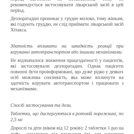
рекомендується застосовувати лікарський засіб в цей
період.
Дезлоратадин проникає у грудне молоко, тому жінкам,
які годують груддю, не слід приймати лікарський засіб
Хітакса.
Здатність
впливати
на
швидкість
реакції
при
керуванні
автотранспортом
або
іншими
механізмами.
Не відзначалося зниження працездатності у пацієнтів,
які застосовували дезлоратадин
.
Однак пацієнти
повинні бути проінформовані, що дуже рідко у деяких
осіб можлива сонливість, яка може вплинути на
здатність керувати автотранспортом і працювати з
механізмами.
Спосіб застосування та дози.
Таблетки, що диспергуються в ротовій порожнині, по
2,5 мг
Дорослі та діти (віком від 12 років): 2 таблетки 1 раз на
добу,
незалежно від вживання їжі, для усунення