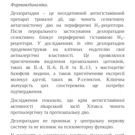
Фармакодинаміка
.
Дезлоратадин – це неседативний антигістамінний
препарат тривалої дії, що чинить селективну
антагоністичну дію на периферичні Н
-рецептори.
1
Після перорального застосування дезлоратадин
селективно блокує периферичні гістамінові Н
-
1
рецептори. У дослідженнях
in
vitro
дезлоратадин
продемонстрував на клітинах ендотелію свої
антиалергічні властивості. Це проявлялося
пригніченням виділення прозапальних цитокінів,
таких як
IL
-4,
IL
-6,
IL
-8 та
IL
-13, з мастоцитів/
базофілів людини, а також пригніченням експресії
молекул адгезії, таких як Р-селектин. Клінічна
значущість цих спостережень ще потребує
підтвердження.
Дослідження показали, що крім антигістамінної
активності лікарський засіб Хітакса чинить
протиалергічну та протизапальну дію.
Дезлоратадин не проникає у центральну нервову
систему та не впливає на психомоторну функцію.