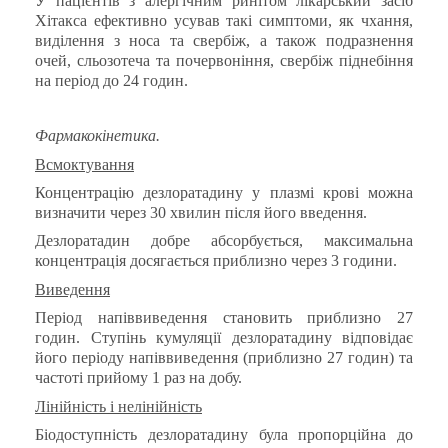
У пацієнтів з алергічним ринітом лікарський засіб
Хітакса ефективно усував такі симптоми, як чхання,
виділення з носа та свербіж, а також подразнення
очей, сльозотеча та почервоніння, свербіж піднебіння
на період до 24 годин.
Фармакокінетика
.
Всмоктування
Концентрацію дезлоратадину у плазмі крові можна
визначити через 30 хвилин після його введення.
Дезлоратадин добре абсорбується, максимальна
концентрація досягається приблизно через 3 години.
Виведення
Період напіввиведення становить приблизно 27
годин. Ступінь кумуляції дезлоратадину відповідає
його періоду напіввиведення (приблизно 27 годин) та
частоті прийому 1 раз на добу.
Лінійність і нелінійність
Біодоступність дезлоратадину була пропорційна до