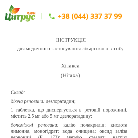
+38 (044) 337 37 99
ІНСТРУКЦІЯ
для медичного застосування лікарського засобу
Хітакса
(
Hitaxa
)
Склад:
діюча речовина:
дезлоратадин;
1 таблетка, що диспергується в ротовій порожнині,
містить 2,5 мг або 5 мг дезлоратадину;
допоміжні речовини:
калію полакрилін; кислота
лимонна, моногідрат; вода очищена; оксид заліза
червоний (Е 172); магнію стеарат; натрію