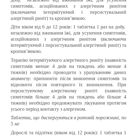
симптомів, асоційованих з алергічним ринітом
(включаючи інтермітуючий і персистувальний
алергічний риніт) та кропив’янкою.
Діти віком від 6 до 12 років: 1 таблетка 1 раз на добу,
незалежно від вживання їжі, для усунення симптомів,
асоційованих з алергічним ринітом (включаючи
інтермітуючий і персистувальний алергічний риніт) та
кропив’янкою.
Терапію інтермітуючого алергічного риніту (наявність
симптомів менше 4 днів на тиждень або менше 4
тижнів) необхідно проводити з урахуванням даних
анамнезу: припинити після зникнення симптомів та
відновити після повторного їх виникнення. При
персистуючому алергічному риніті (наявність
симптомів більше 4 днів на тиждень або більше 4
тижнів) необхідно продовжувати лікування протягом
усього період контакту з алергеном.
Таблетки, що диспергуються в ротовій порожнині, по
5 мг
Дорослі та підлітки (віком від 12 років): 1 таблетка 1