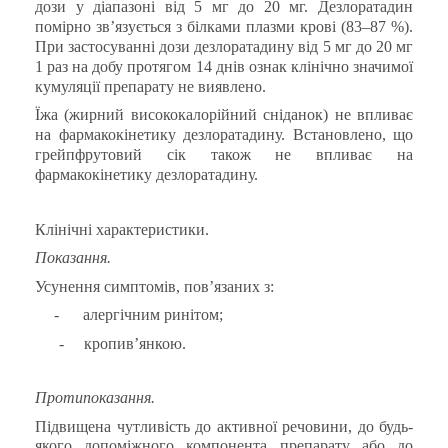
дози у діапазоні від 5 мг до 20 мг. Дезлоратадин
помірно зв’язується з білками плазми крові (83–87 %).
При застосуванні дози дезлоратадину від 5 мг до 20 мг
1 раз на добу протягом 14 днів ознак клінічно значимої
кумуляції препарату не виявлено.
Їжа (жирний висококалорійний сніданок) не впливає
на фармакокінетику дезлоратадину. Встановлено, що
грейпфрутовий сік також не впливає на
фармакокінетику дезлоратадину.
Клінічні характеристики.
Показання.
Усунення симптомів, пов’язаних з:
-
алергічним ринітом;
-
кропив’янкою.
Протипоказання.
Підвищена чутливість до активної речовини, до будь-
якого допоміжного компонента препарату або до