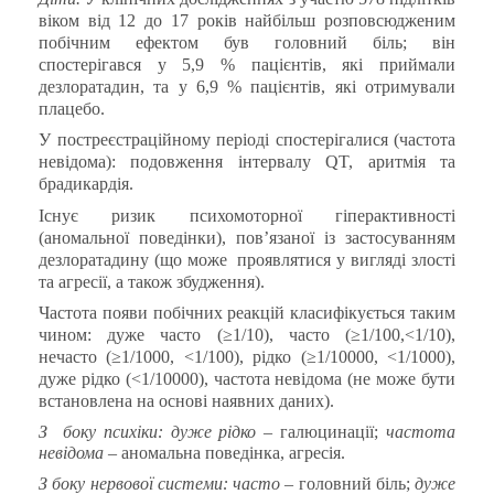
віком від 12 до 17 років найбільш розповсюдженим
побічним ефектом був головний біль; він
спостерігався у 5,9 % пацієнтів, які приймали
дезлоратадин, та у 6,9 % пацієнтів, які отримували
плацебо.
У постреєстраційному періоді спостерігалися (частота
невідома): подовження інтервалу QT, аритмія та
брадикардія.
Існує ризик психомоторної гіперактивності
(аномальної поведінки), пов’язаної із застосуванням
дезлоратадину (що може
проявлятися у вигляді злості
та агресії, а також збудження).
Частота появи побічних реакцій класифікується таким
чином: дуже часто (≥1/10), часто (≥1/100,˂1/10),
нечасто (≥1/1000, ˂1/100), рідко (≥1/10000, ˂1/1000),
дуже рідко (˂1/10000), частота невідома (не може бути
встановлена на основі наявних даних).
З
боку психіки:
дуже рідко –
галюцинації;
частота
невідома
–
аномальна
поведінка
,
агресія.
З боку нервової системи: часто –
головний біль;
дуже