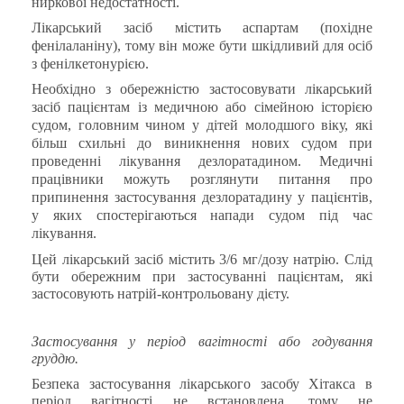
ниркової недостатності.
Лікарський засіб містить аспартам (похідне
фенілаланіну), тому він може бути шкідливий для осіб
з фенілкетонурією.
Необхідно з обережністю застосовувати лікарський
засіб пацієнтам із медичною або сімейною історією
судом, головним чином у дітей молодшого віку, які
більш схильні до виникнення нових судом при
проведенні лікування дезлоратадином. Медичні
працівники можуть розглянути питання про
припинення застосування дезлоратадину у пацієнтів,
у яких спостерігаються напади судом під час
лікування.
Цей лікарський засіб містить 3/6 мг/дозу натрію. Слід
бути обережним при застосуванні пацієнтам, які
застосовують натрій-контрольовану дієту.
Застосування у період вагітності або годування
груддю.
Безпека застосування лікарського засобу Хітакса в
період вагітності не встановлена, тому не