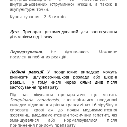
внутрішньовенних (струминно) ін’єкцій, а також в
акупунктурні точки.
Курс лікування − 2−6 тижнів.
Діти.
Препарат рекомендований для застосування
дітям віком від 1 року.
Передозування.
Не відзначалося. Можливе
посилення побічних реакцій.
Побічні реакції.
У поодиноких випадках можуть
виникати шлунково-кишкові розлади або шкірні
реакції,
у
тому числі через кілька днів після
застосування препарату.
Під час лікування препаратами, що містять
Sanguinaria
canadensis
, спостерігалися поодинокі
випадки підвищення рівня трансаміназ і білірубіну в
сироватці крові аж до появи медикаментозної
жовтяниці (медикаментозний токсичний гепатит), які
зменшувалися або нормалізувалися після
припинення прийому препарату.