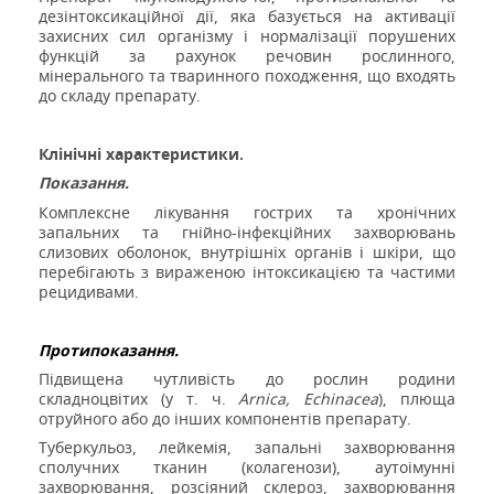
дезінтоксикаційної дії,
яка базується на активації
захисних сил організму і нормалізації порушених
функцій за рахунок речовин рослинного,
мінерального та тваринного походження, що входять
до складу препарату.
Клінічні характеристики.
Показання.
Комплексне лікування гострих та хронічних
запальних та гнійно-інфекційних захворювань
слизових оболонок, внутрішніх органів і шкіри, що
перебігають з вираженою інтоксикацією та частими
рецидивами.
Протипоказання.
Підвищена чутливість до рослин родини
складноцвітих (у т. ч.
Arnica, Echinacea
), плюща
отруйного або до інших компонентів препарату.
Туберкульоз, лейкемія, запальні захворювання
сполучних тканин (колагенози), аутоімунні
захворювання, розсіяний склероз, захворювання