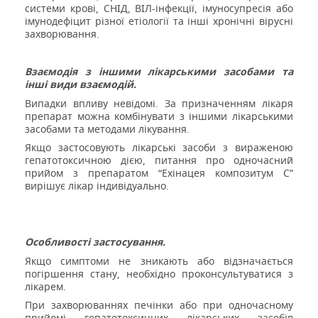
системи крові, СНІД, ВІЛ-інфекції, імуносупресія або
імунодефіцит різної етіології та інші хронічні вірусні
захворювання.
Взаємодія з іншими лікарськими засобами та
інші види взаємодій.
Випадки впливу невідомі.
За призначенням лікаря
препарат можна комбінувати з іншими лікарськими
засобами та методами лікування.
Якщо застосовують лікарські засоби з вираженою
гепатотоксичною дією, питання про одночасний
прийом з препаратом “Ехінацея композитум С”
вирішує лікар індивідуально.
Особливості застосування.
Якщо симптоми не зникають або відзначається
погіршення стану, необхідно проконсультуватися з
лікарем.
При захворюваннях печінки або при одночасному
прийомі гепатотоксичних лікарських засобів