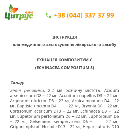
+38 (044) 337 37 99
ІНСТРУКЦІЯ
для медичного застосування
лікарського засобу
ЕХІНАЦЕЯ КОМПОЗИТУМ С
(
ECHINACEA COMPOSITUM S)
Склад:
діючі речовини:
2,2 мл розчину містять:
Acidum
arsenicosum
D
8 − 22 мг,
Aconitum
napellus
D
3 − 22 мг,
Argentum
nitricum
D
8 − 22 мг,
Arnica
montana
D
4 − 22
мг,
Baptisia
tinctoria
D
4 −
22 мг,
Bryonia
D
6 − 22 мг,
Cortisonum
aceticum
D
13 − 22 мг,
Echinacea
D
3 −
22
мг,
Eupatorium
perfoliatum
D
6 − 22 мг,
Euphorbium
D
6
− 22 мг,
Gelsemium
sempervirens
D
6 −
22 мг,
Grippeimpfstoff
Nosode
D
13 − 22 мг,
Hepar
sulfuris
D
10