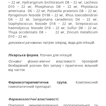
− 22 мг,
Hydrargyrum
bichloratum
D
8 − 22 мг,
Lachesis
D
10 − 22 мг,
Phosphorus
D
8 − 22 мг,
Phytolacca
americana
D
6 − 22 мг,
Pulsatilla
pratensis
D
8 − 22 мг,
Pyrogenium
Nosode
D
198 − 22 мг,
Rhus
toxicodendron
D
4 − 22 мг,
Sanguinaria
canadensis
D
4 − 22 мг,
Staphylococcus
Nosode
D
18 − 22 мг,
Streptococcus
haemolyticus
Nosode
D
18 − 22 мг,
Sulfur
D
8 − 22 мг,
Thuja
occidentalis
D
8 −
22 мг,
Zincum
metallicum
D
10 − 22 мг;
допоміжні речовини:
натрію хлорид, вода для ін’єкцій.
Лікарська форма.
Розчин для
ін’єкцій.
Основні фізико-хімічні властивості:
прозорий
безбарвний розчин без запаху і практично вільний
від часток.
Фармакотерапевтична група.
Комплексний
гомеопатичний препарат.
Фармакологічні властивості.
Препарат
імуномодулюючої, протизапальної та