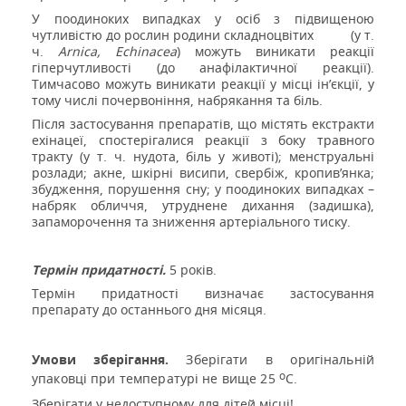
У поодиноких випадках у осіб з підвищеною
чутливістю до рослин
родини складноцвітих
(у т.
ч.
Arnica, Echinacea
) можуть виникати реакції
гіперчутливості (до анафілактичної реакції).
Тимчасово можуть виникати реакції у місці ін’єкції, у
тому числі почервоніння, набрякання та біль.
Після застосування препаратів, що містять екстракти
ехінацеї, спостерігалися реакції з боку травного
тракту (у т. ч. нудота, біль у животі); менструальні
розлади; акне, шкірні висипи, свербіж, кропив’янка;
збудження, порушення сну; у поодиноких випадках –
набряк обличчя, утруднене дихання (задишка),
запаморочення та зниження артеріального тиску.
Термін придатності.
5 років.
Термін придатності визначає застосування
препарату до останнього дня місяця.
Умови зберігання.
Зберігати в оригінальній
о
упаковці при температурі не вище 25
С.
Зберігати у недоступному для дітей місці!