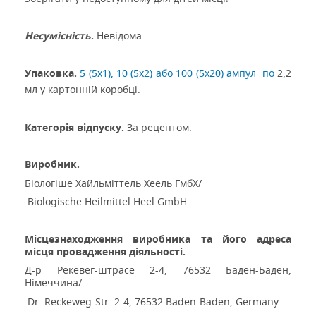
Несумісність
.
Невідома.
Упаковка.
5 (5х1), 10 (5х2) або 100 (5х20) ампул
по
2
,
2
мл у картонній коробці.
Категорія відпуску.
За рецептом.
Виробник.
Біологіше Хайльміттель Хеель ГмбХ/
Biologische Heilmittel Heel GmbH.
М
ісцезнаходження
виробника та його адреса
місця провадження діяльності.
Д-р Рекевег-штрасе 2-4, 76532 Баден-Баден,
Німеччина/
Dr. Reckeweg-Str. 2-4, 76532 Baden-Baden, Germany.