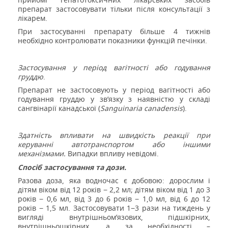
препарат застосовувати тільки після консультації з
лікарем.
При застосуванні препарату більше 4 тижнів
необхідно контролювати показники функцій печінки.
Застосування
у
період вагітності або годування
груддю
.
Препарат не застосовують у період вагітності або
годування груддю у зв’язку з наявністю у складі
сангвінарії канадської (
Sanguinaria
canadensis
).
Здатність впливати на швидкість реакції при
керуванні автотранспортом або іншими
механізмами.
Випадки впливу невідомі.
Спосіб застосування та дози.
Разова доза, яка водночас є добовою: дорослим і
дітям віком від 12 років − 2,2 мл;
дітям віком
від
1 до 3
років
− 0,6 мл, від
3 до 6 років
− 1,0 мл, від 6 до 12
років − 1,5 мл. Застосовувати 1−3 рази на тиждень у
вигляді внутрішньом’язових, підшкірних,
внутрішньошкірних, а за необхідності –