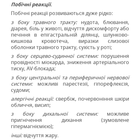
Побічні реакції
.
Побічні реакції розвиваються дуже рідко:
з боку травного тракту:
нудота, блювання,
діарея, біль у животі, відчуття дискомфорту або
печіння в епігастральній ділянці, шлунково-
кишкова кровотеча, виразки слизової
оболонки травного тракту, сухість у роті;
з боку серцево-судинної системи:
порушення
провідності міокарда, зниження артеріального
тиску,
AV
-блокада;
з боку центральної та периферичної нервової
системи:
можливі парестезії, гіпорефлексія,
судоми;
алергічні реакції:
свербіж, почервоніння шкіри
обличчя, висип;
з боку дихальної системи:
можливе
пригнічення дихання (зумовлене
гіпермагніємією);
інші:
відчуття жару.