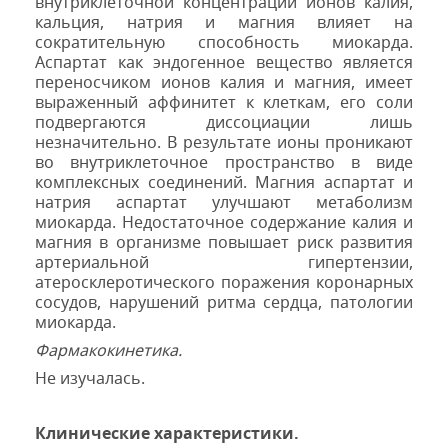
внутриклеточной концентрации ионов калия,
кальция, натрия и магния влияет на
сократительную способность миокарда.
Аспартат как эндогенное вещество является
переносчиком ионов калия и магния, имеет
выраженный аффинитет к клеткам, его соли
подвергаются диссоциации лишь
незначительно. В результате ионы проникают
во внутриклеточное пространство в виде
комплексных соединений. Магния аспартат и
натрия аспартат улучшают метаболизм
миокарда. Недостаточное содержание калия и
магния в организме повышает риск развития
артериальной гипертензии,
атеросклеротического поражения коронарных
сосудов, нарушений ритма сердца, патологии
миокарда.
Фармакокинетика.
Не изучалась.
Клинические характеристики.