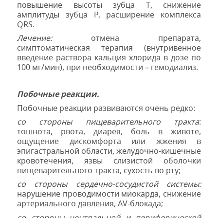
повышение высоты зубца Т, снижение
амплитуды зубца
Р,
расширение комплекса
QRS.
Лечение:
отмена препарата,
симптоматическая терапия (внутривенное
введение раствора кальция хлорида в дозе по
100 мг/мин), при необходимости – гемодиализ.
Побочные реакции.
Побочные реакции развиваются очень редко:
со стороны пищеварительного тракта
:
тошнота, рвота, диарея, боль в животе,
ощущение дискомфорта или жжения в
эпигастральной области, желудочно-кишечные
кровотечения, язвы слизистой оболочки
пищеварительного тракта, сухость во рту;
со стороны сердечно-сосудистой системы:
нарушение проводимости миокарда, снижение
артериального давления,
AV
-блокада;
со стороны центральной и периферической