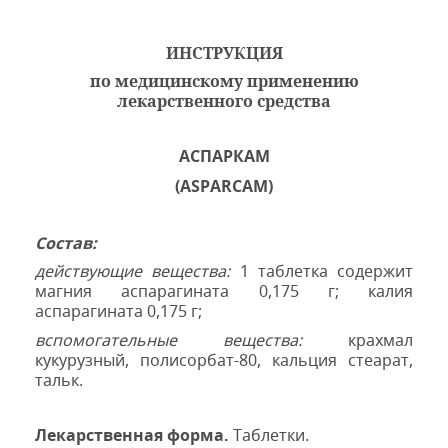
ИНСТРУКЦИЯ
по медицинскому применению
лекарственного средства
АСПАРКАМ
(
ASPARCAM
)
Состав:
действующие вещества
:
1 таблетка содержит
магния аспарагината 0,175 г; калия
аспарагината
0,175 г
;
вспомогательные вещества:
крахмал
кукурузный, полисорбат-80, кальция стеарат,
тальк.
Лекарственная форма.
Таблетки.