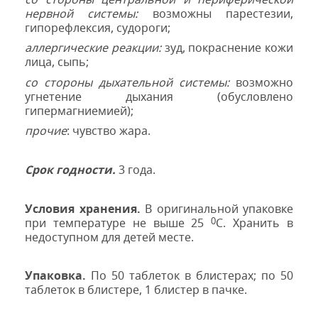
нервной системы:
возможны парестезии,
гипорефлексия, судороги;
аллергические реакции:
зуд, покраснение кожи
лица, сыпь;
со стороны дыхательной системы:
возможно
угнетение дыхания (обусловлено
гипермагниемией);
прочие
: чувство жара.
Срок годности.
3 года.
Условия хранения.
В оригинальной упаковке
0
п
ри температуре не
выше
25
С.
Хранить в
недоступном для детей месте.
Упаковка.
По 50 таблеток в блистерах; по 50
таблеток в блистере, 1 блистер в пачке.