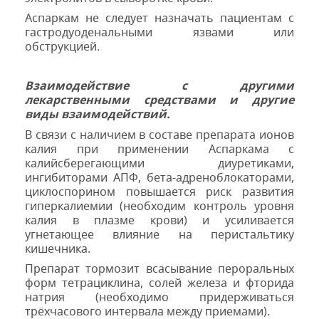
Аспаркам не следует назначать пациентам с
гастродуоденальными язвами или
обструкцией.
Взаимодействие с другими
лекарственными средствами и другие
виды взаимодействий.
В связи с наличием в составе препарата ионов
калия при применении Аспаркама с
калийсберегающими диуретиками,
ингибиторами АПФ, бета-адреноблокаторами,
циклоспорином повышается риск развития
гиперкалиемии (необходим контроль уровня
калия в плазме крови) и усиливается
угнетающее влияние на перистальтику
кишечника.
Препарат тормозит всасывание пероральных
форм тетрациклина, солей железа и фторида
натрия (необходимо придерживаться
трёхчасового интервала между приемами).