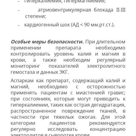
гиперкалиемия, гипермагниемия;
-
атриовентрикулярная блокада ІІ-ІІІ
-
степени;
кардиогенный шок (АД <
90 мм
.рт.ст.).
-
Особые меры безопасности.
При длительном
применении препарата необходимо
контролировать уровень калия и магния в
крови, а также необходим регулярный
мониторинг показателей электролитного
гемостаза и данных ЭКГ.
Аспаркам как препарат, содержащий калий и
магний, необходимо с осторожностью
применять пациентам с миастенией гравис;
при состояниях, которые могут приводить к
гиперкалиемии, таких как острая дегидратация,
распространенное повреждение тканей, в
частности при тяжелых ожогах. Для этой
категории пациентов рекомендуется
регулярно исследовать концентрацию
электролитов в сыворотке крови.