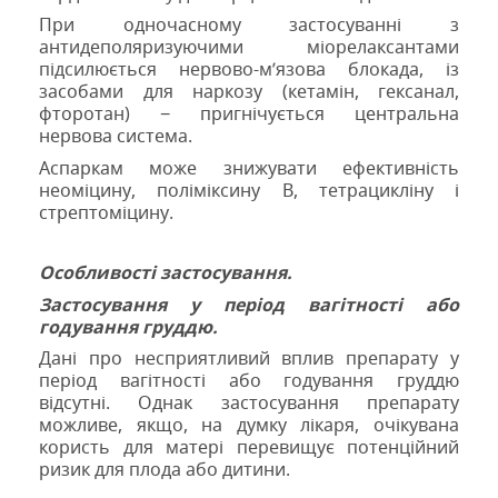
При одночасному застосуванні з
антидеполяризуючими міорелаксантами
підсилюється нервово-м’язова блокада, із
засобами для наркозу (кетамін, гексанал,
фторотан) − пригнічується центральна
нервова система.
Аспаркам може знижувати ефективність
неоміцину, поліміксину В, тетрацикліну і
стрептоміцину.
Особливості застосування.
Застосування у період вагітності або
годування груддю.
Дані про несприятливий вплив препарату у
період вагітності або годування груддю
відсутні. Однак застосування препарату
можливе, якщо, на думку лікаря, очікувана
користь для матері перевищує потенційний
ризик для плода або дитини.