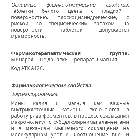
Основные физико-химические свойства:
т
аблетки белого цвета с гладкой
поверхностью, плоскоцилиндрические, с
риской, со специфическим запахом. На
поверхности таблеток допускается
мраморность.
Фармакотерапевтическая группа
.
Минеральные добавки. Препараты магния.
Код АТХ А12С.
Фармакологические свойства.
Фармакодинамика.
Ионы калия и магния как важные
внутриклеточные катионы включаются в
работу ряда ферментов, в процесс связывания
макромолекул с субцелюлярнимы элементами
и в механизм мышечного сокращения на
молекулярном уровне. Соотношение вне- и