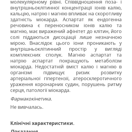
молекулярному рівні. Співвідношення поза- і
внутрішньоклітинної концентрації іонів калію,
кальцію, натрію і магнію впливає на скоротливу
здатність міокарда. Аспартат як ендогенна
речовина є переносником іонів калію та
магнію, має виражений афінітет до клітин, його
солі піддаються дисоціації лише незначною
мірою. Внаслідок цього іони проникають у
внутрішньоклітинний простір у вигляді
комплексних сполук. Магнію аспартат та
натрію аспартат покращують метаболізм
міокарда. Недостатній вміст калію і магнію в
організмі підвищує ризик розвитку
артеріальної гіпертензії, атеросклеротичного
ураження коронарних судин, порушень ритму
серця, патології міокарда.
Фармакокінетика.
Не вивчалась.
Клінічні характеристики.
Показання
.