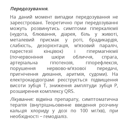
Передозування
.
На даний момент випадки передозування не
зареєстровані. Теоретично при передозуванні
можуть розвинутись симптоми гіперкаліємії
(нудота, блювання, діарея, біль у животі,
металевий присмак у роті, брадикардія,
слабкість, дезорієнтація, м’язовий параліч,
парестезії кінцівок) і гіпермагніємії
(почервоніння шкіри обличчя, спрага,
артеріальна гіпотензія, гіпорефлексія,
порушення нервово-м’язової передачі,
пригнічення дихання, аритмія, судоми). На
електрокардіограмі реєструється підвищення
висоти зубця Т, зниження амплітуди зубця Р,
розширення комплексу
QRS
.
Лікування:
відміна препарату, симптоматична
терапія (внутрішньовенне введення розчину
кальція хлориду у дозі по 100 мг/хв), при
необхідності − гемодіаліз.