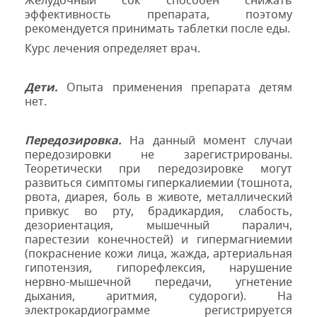
Желудочный сок способен снижать
эффективность препарата, поэтому
рекомендуется принимать таблетки после еды.
Курс лечения определяет врач.
Дети
.
Опыта применения препарата детям
нет.
Передозировка.
На данный момент случаи
передозировки не зарегистрированы.
Теоретически при передозировке могут
развиться симптомы гиперкалиемии (тошнота,
рвота, диарея, боль в животе, металлический
привкус во рту, брадикардия, слабость,
дезориентация, мышечный паралич,
парестезии конечностей) и гипермагниемии
(покраснение кожи лица, жажда, артериальная
гипотензия, гипорефлексия, нарушение
нервно-мышечной передачи, угнетение
дыхания, аритмия, судороги). На
электрокардиограмме регистрируется