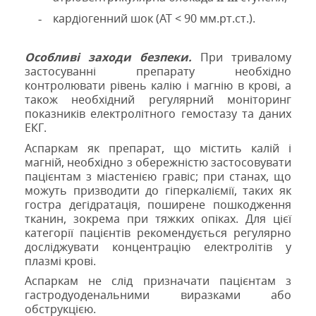
кардіогенний шок (АТ <
90 мм
.рт.ст.).
-
Особливі заходи безпеки.
При тривалому
застосуванні препарату необхідно
контролювати рівень калію і магнію в крові, а
також необхідний регулярний моніторинг
показників електролітного гемостазу та даних
ЕКГ.
Аспаркам як препарат, що містить калій і
магній, необхідно з обережністю застосовувати
пацієнтам з міастенією гравіс; при станах, що
можуть призводити до гіперкаліємії, таких як
гостра дегідратація, поширене пошкодження
тканин, зокрема при тяжких опіках. Для цієї
категорії пацієнтів рекомендується регулярно
досліджувати концентрацію електролітів у
плазмі крові.
Аспаркам не слід призначати пацієнтам з
гастродуоденальними виразками або
обструкцією.