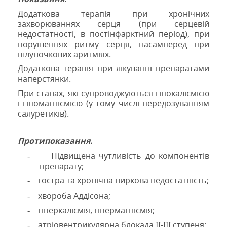
Додаткова терапія при хронічних
захворюваннях серця (при серцевій
недостатності, в постінфарктний період), при
порушеннях ритму серця, насамперед при
шлуночкових аритміях.
Додаткова терапія при лікуванні препаратами
наперстянки.
При станах, які супроводжуються гіпокаліємією
і гіпомагніємією (у тому числі передозуванням
салуретиків).
Протипоказання.
Підвищена чутливість до компонентів
-
препарату;
гостра та хронічна ниркова недостатність;
-
хвороба Аддісона;
-
гіперкаліємія, гіпермагніємія;
-
атріовентрикулярна блокада ІІ-ІІІ ступеня;
-