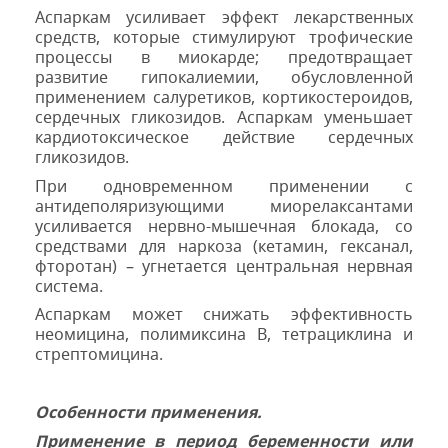
Аспаркам усиливает эффект лекарственных
средств, которые стимулируют трофические
процессы в миокарде; предотвращает
развитие гипокалиемии, обусловленной
применением салуретиков, кортикостероидов,
сердечных гликозидов. Аспаркам уменьшает
кардиотоксическое действие сердечных
гликозидов.
При одновременном применении с
антидеполяризующими миорелаксантами
усиливается нервно-мышечная блокада, со
средствами для наркоза (кетамин, гексанал,
фторотан) – угнетается центральная нервная
система.
Аспаркам может снижать эффективность
неомицина, полимиксина В, тетрациклина и
стрептомицина.
Особенности применения.
Применение в период беременности или