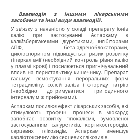
Взаємодія з іншими лікарськими
засобами та інші види взаємодій.
У зв’язку з наявністю у складі препарату іонів
калію при застосуванні Аспаркаму з
калійзберігаючими діуретиками, інгібіторами
АПФ, бета-адреноблокаторами,
циклоспорином підвищується ризик розвитку
гіперкаліємії (необхідний контроль рівня калію
у плазмі крові) і посилюється пригнічувальний
вплив на перистальтику кишечнику. Препарат
гальмує всмоктування пероральних форм
тетрацикліну, солей заліза і фториду натрію
(необхідно дотримуватися тригодинного
інтервалу між прийомами).
Аспаркам посилює ефект лікарських засобів, які
стимулюють трофічні процеси в міокарді;
запобігає розвитку гіпокаліємії, зумовленої
застосуванням салуретиків, кортикостероїдів,
серцевих глікозидів. Аспаркам зменшує
кардіотоксичну дію серцевих глікозидів.