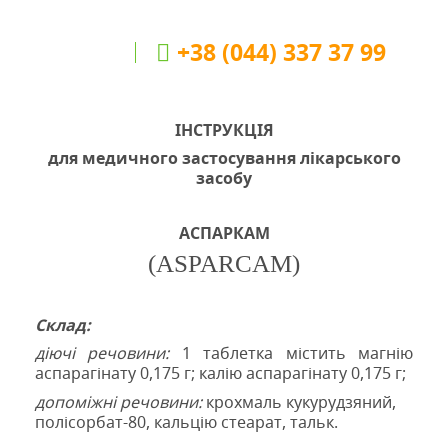
+38 (044) 337 37 99
ІНСТРУКЦІЯ
для медичного застосування лікарського
засобу
АСПАРКАМ
(
ASPAR
С
AM
)
Склад:
діючі речовини:
1 таблетка містить магнію
аспарагінату 0,175 г
;
калію аспарагінату 0,175 г;
допоміжні речовини:
крохмаль кукурудзяний,
полісорбат-80, кальцію стеарат, тальк.