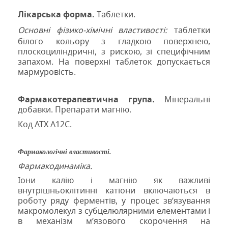
Лікарська форма.
Таблетки.
Основні фізико-хімічні властивості:
таблетки
білого кольору з гладкою поверхнею,
плоскоциліндричні, з рискою, зі специфічним
запахом. На поверхні таблеток допускається
мармуровість.
Фармакотерапевтична група
.
Мінеральні
добавки. Препарати магнію.
Код АТХ А12С.
Фармакологічні властивості.
Фармакодинаміка.
Іони калію і магнію як важливі
внутрішньоклітинні катіони включаються в
роботу ряду ферментів, у процес зв’язування
макромолекул з субцелюлярними елементами і
в механізм м’язового скорочення на