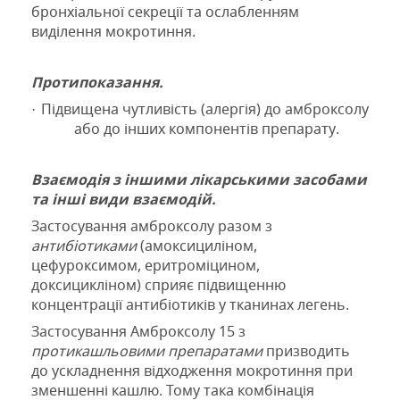
бронхіальної секреції та ослабленням
виділення мокротиння.
Протипоказання.
Підвищена чутливість (алергія) до амброксолу
·
або до інших компонентів препарату.
Взаємодія з іншими лікарськими засобами
та інші види взаємодій.
Застосування амброксолу разом з
антибіотиками
(амоксициліном,
цефуроксимом, еритроміцином,
доксицикліном) сприяє підвищенню
концентрації антибіотиків у тканинах легень.
Застосування Амброксолу 15 з
протикашльовими препаратами
призводить
до ускладнення відходження мокротиння при
зменшенні кашлю. Тому така комбінація