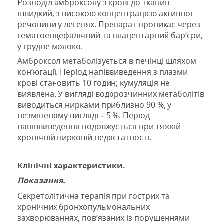
Розподіл амброксолу з крові до тканин
швидкий, з високою концентрацією активної
речовини у легенях. Препарат проникає через
гематоенцефалічний та плацентарний бар’єри,
у грудне молоко.
Амброксол метаболізується в печінці шляхом
кон’югації. Період напіввиведення з плазми
крові становить 10 годин; кумуляція не
виявлена. У вигляді водорозчинних метаболітів
виводиться нирками приблизно 90 %, у
незміненому вигляді – 5 %. Період
напіввиведення подовжується при тяжкій
хронічній нирковій недостатності.
Клінічні характеристики.
Показання.
Секретолітична терапія при гострих та
хронічних бронхопульмональних
захворюваннях, пов’язаних із порушеннями