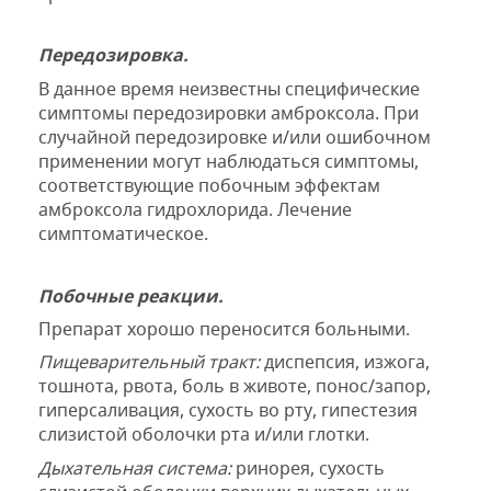
Передозировка.
В данное время неизвестны
специфические
симптомы передозировки
амброксола.
При
случайной передозировке
и/или
ошибочном
применении могут
наблюдаться симптомы
,
соответствующие
побочным эффектам
амброксола
гидрохлорида.
Лечение
симптоматическое.
Побочн
ые
реакции.
Препарат
хорошо переносится больными.
Пищеварительный тракт:
диспепсия
,
изжога
,
тошнота
,
рвота
,
боль в животе
,
понос/запор
,
гиперсаливация
,
сухость во рту
,
гипестезия
слизистой оболочки рта и/или
глотки.
Дыхательная
система:
ринорея
,
сухость