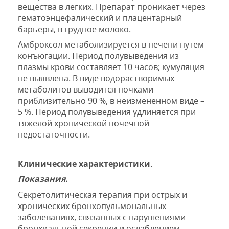
вещества в легких. Препарат проникает через
гематоэнцефалический и плацентарный
барьеры, в грудное молоко.
Амброксол метаболизируется в печени путем
конъюгации. Период полувыведения из
плазмы крови составляет 10 часов; кумуляция
не выявлена. В виде водорастворимых
метаболитов выводится почками
приблизительно 90 %, в неизмененном виде –
5 %. Период полувыведения удлиняется при
тяжелой хронической почечной
недостаточности.
Клинические характеристики.
Показания.
Секретолитическая терапия при острых и
хронических бронхопульмональных
заболеваниях, связанных с нарушениями
бронхиальной секреции и ослаблением