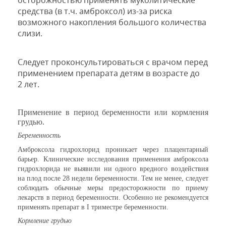
осторожностью применять муколитические
средства (в т.ч. амброксол) из-за риска
возможного накопления большого количества
слизи.
Следует проконсультироваться с врачом перед
применением препарата детям в возрасте до
2 лет.
Применение в период беременности или кормления
грудью.
Беременность
Амброксола гидрохлорид проникает через плацентарный
барьер. Клинические исследования применения амброксола
гидрохлорида не выявили ни одного вредного воздействия
на плод после 28 недели беременности. Тем не менее, следует
соблюдать обычные меры предосторожности по приему
лекарств в период беременности. Особенно не рекомендуется
применять препарат в I триместре беременности.
Кормление грудью