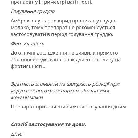
препарат у І триместрі вагітності.
Годування груддю
Амброксол
у
гідрохлорид
проникає у
грудн
е
молоко
, тому препарат не рекомендується
застосовувати в період годування груддю.
Фертильність
Доклінічні дослідження не
виявили
прямого
або
опосередкованого шкідливого впливу на
фертильність
.
Здатність впливати на швидкість реакції при
керуванні автотранспортом або іншими
механізмами.
Препарат призначений для застосування дітям.
Спосіб застосування та дози.
Діти: