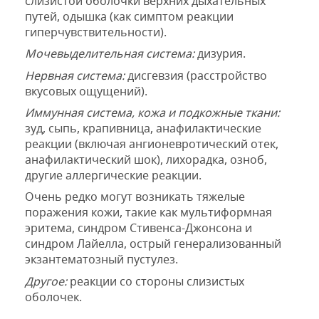
слизистой
оболочки верхних дыхательных
путей
,
одышка (
как симптом
реакции
гиперчувствительности)
.
Мочевыделительная система:
дизурия.
Нервная
система:
дисгевзия (
расстройство
вкусовых
ощущений).
Иммунная система
,
кожа
и подкожные ткани:
зуд
,
сыпь
,
крапивница
,
анафилактические
реакции (
включая
ангионевротический отек
,
анафилактический
шок)
,
лихорадка
,
озноб
,
другие аллергические реакции.
Очень редко могут возникать
тяжелые
поражения кожи
,
такие как мультиформная
эритема, синдром Стивенса
-Джонсона
и
синдром Лайелла, острый генерализованный
экз
а
нтематозный пустулез.
Друг
о
е:
реакции со стороны слизистых
оболочек.