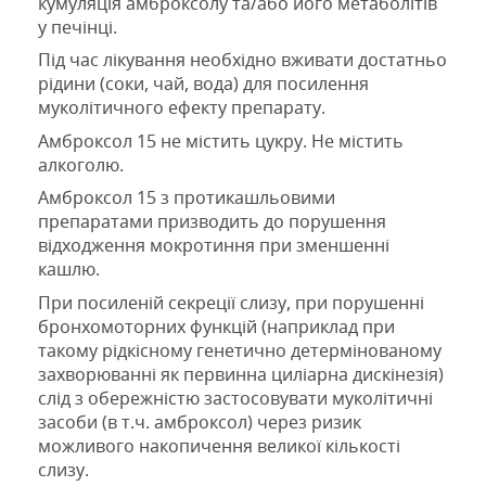
кумуляція амброксолу
та/або його метаболітів
у печінці
.
Під час лікування необхідно вживати достатньо
рідини (соки, чай, вода) для посилення
муколітичного ефекту препарату.
Амброксол 15
не містить цукру. Не містить
алкоголю.
Амброксол 15 з протикашльовими
препаратами призводить до порушення
відходження мокротиння при зменшенні
кашлю.
При посиленій секреції слизу, при порушенні
бронхомоторних функцій (наприклад при
такому рідкісному генетично детермінованому
захворюванні як первинна циліарна дискінезія)
слід з обережністю застосовувати муколітичні
засоби (в т.ч. амброксол) через ризик
можливого накопичення великої кількості
слизу.