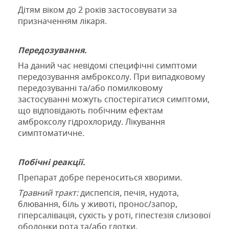
Дітям віком до 2 років застосовувати за
призначенням лікаря.
Передозування.
На даний час невідомі
специфічні
симптоми
передозування
амброксолу
.
При
випадковому
передозуванні
та/або
помилковому
застосуванні можуть спостерігатися
симптоми,
що
відповідають
побічним ефектам
амброксолу гідрохлориду
. Лікування
симптоматичне.
Побічні реакції.
Препарат добре переноситься хворими.
Травний тракт:
диспепсія, печія, нудота,
блювання, біль у животі, пронос/запор,
гіперсалівація, сухість у роті, гіпестезія слизової
оболонки рота та/або глотки.