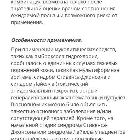
комбинация возможна только после
тщательной оценки врачом соотношения
ожидаемой пользы и возможного риска от
применения.
Особенности применения.
При
применении
муколитических средств
,
таких как
амброксола гидрохлорид
,
сообщалось о
единичных случаях тяжелых
поражений кожи
,
таких как
мультиформная
эритема,
синдром
Стивенса
-Джонсона
и
синдром Лайелла (токсический
эпидермальный
некролиз), острый
генерализованный экз
ант
ематозный пустулез.
В основном
их можно было объяснить
тяжестью основного
заболевания и/или
сопутствующей
терапией.
Кроме того
,
на
начальной стадии
синдрома Стивенса-
Джонсона или
синдрома Лайелла у пациентов
могут
наблюдаться
гриппоподобные