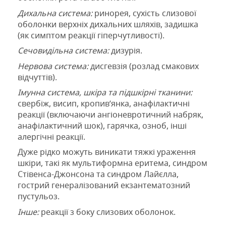
Дихальна система:
ринорея, сухість слизової
оболонки верхніх дихальних шляхів,
задишка
(
як
симптом
реакції гіперчутливості
).
Сечовидільна система:
дизурія.
Нервова система:
дисгевзія (розлад смакових
відчуттів).
Імунна система, шкіра та підшкірні тканини:
свербіж, висип, кропив’янка, анафілактичні
реакції (включаючи ангіоневротичний набряк,
анафілактичний шок), гарячка, озноб, інші
алергічні реакції.
Дуже рідко можуть виникати тяжкі ураження
шкіри, такі як
мультиформна еритема,
синдром
Стівенса-Джонсона та синдром Лайєлла,
гострий генералізований екзантематозний
пустульоз
.
Інше:
реакції з боку слизових оболонок.