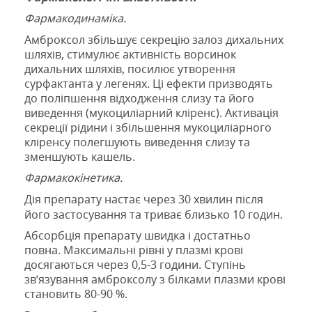
Фармакодинаміка.
Амброксол збільшує секрецію залоз дихальних
шляхів, стимулює активність ворсинок
дихальних шляхів, посилює утворення
сурфактанта у легенях. Ці ефекти призводять
до поліпшення відходження слизу та його
виведення (мукоциліарний кліренс). Активація
секреції рідини і збільшення мукоциліарного
кліренсу полегшують виведення слизу та
зменшують кашель.
Фармакокінетика.
Дія препарату настає через 30 хвилин після
його застосування та триває близько 10 годин.
Абсорбція препарату швидка і достатньо
повна. Максимальні рівні у плазмі крові
досягаються через 0,5-3 години. Ступінь
зв’язування амброксолу з білками плазми крові
становить 80-90 %.