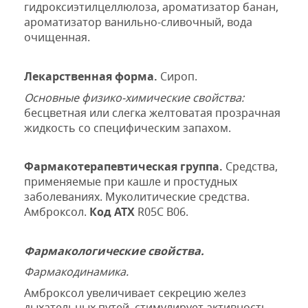
гидроксиэтилцеллюлоза, ароматизатор банан,
ароматизатор ванильно-сливочный, вода
очищенная.
Лекарственная форма.
Сироп
.
О
сновные физико-химические свойства
:
бесцветная или слегка желтоватая прозрачная
жидкость со специфическим запахом.
Фармакотерапевтическая группа.
Средства,
применяемые при кашле и простудных
заболеваниях. Муколитические средства.
Амброксол.
Код АТХ
R05С В06.
Фармакологические свойства.
Фармакодинамика.
Амброксол увеличивает секрецию желез
дыхательных путей, стимулирует активность