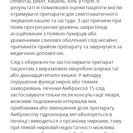
(ломота)
,
риніт, кашель
,
біль у горлі
.
В
результаті їх помилкової
оцінки
пацієнти могли
отримувати
препарати
для
симптоматичного
лікування
кашлю та застуди
.
З цієї причини
при
появі
прогресуючих
уражень
шкіри
(іноді
асоційованих з появою пухирців або
ураженнями слизової оболонки)
слід
негайно
припинити прийом препарату та звернутися за
медичною допомогою
.
Слід з обережністю застосовувати
препарат
пацієнтам з виразковою хворобою
шлунка та/
або
дванадцятипалої кишки
.
У
випадку
порушення функції нирок
або
тяжких
захворювань печінки
Амброксол
15
слід
застосовувати
тільки після консультації лікаря,
можливе
подовження інтервалів між
прийомами або зменшення дози препарату
.
Амброксолу гідрохлорид
метаболізується в
печінці
і
виводиться з організму
нирками
, тому
при
тяжкій нирковій недостатності
можлива