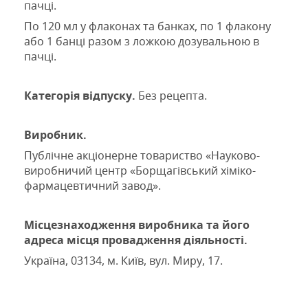
пачці.
По 1
2
0 мл у флаконах та банках, по 1 флакону
або 1 банці разом з ложкою дозувальною в
пачці.
Категорія відпуску.
Без рецепта.
Виробник.
Публічне акціонерне товариство «Науково-
виробничий центр «Борщагівський хіміко-
фармацевтичний завод».
Місцезнаходження
виробника та його
адреса місця провадження діяльності
.
Україна,
03134, м
. Київ, вул. Миру, 17.