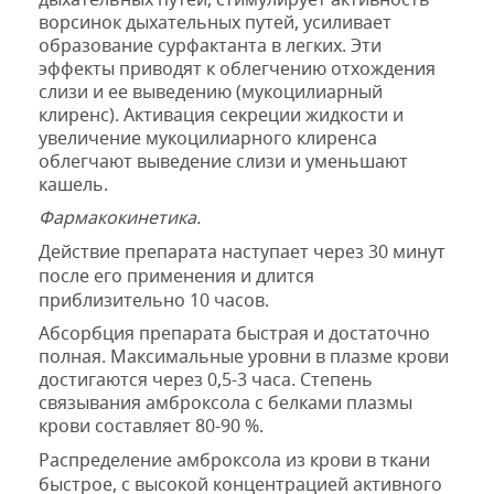
ворсинок дыхательных путей, усиливает
образование сурфактанта в легких. Эти
эффекты приводят к облегчению отхождения
слизи и ее выведению (мукоцилиарный
клиренс). Активация секреции жидкости и
увеличение мукоцилиарного клиренса
облегчают выведение слизи и уменьшают
кашель.
Фармакокинетика.
Действие препарата наступает через 30 минут
после его применения и длится
приблизительно 10 часов.
Абсорбция препарата быстрая и достаточно
полная. Максимальные уровни в плазме крови
достигаются через 0,5-3 часа. Степень
связывания амброксола с белками плазмы
крови составляет 80-90 %.
Распределение амброксола из крови в ткани
быстрое, с высокой концентрацией активного