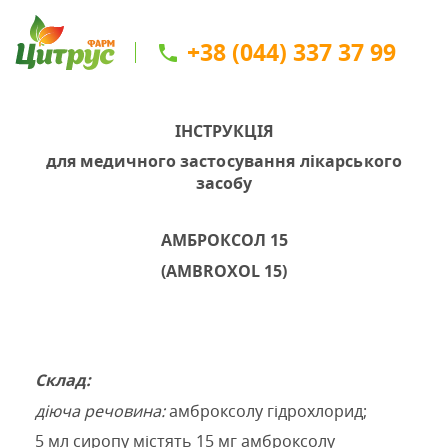
+38 (044) 337 37 99
ІНСТРУКЦІЯ
для медичного
застосування лікарського
засобу
АМБРОКСОЛ
15
(AMBROXOL 15)
Склад:
діюча речовина:
амброксолу гідрохлорид;
5 мл сиропу містять 15 мг амброксолу