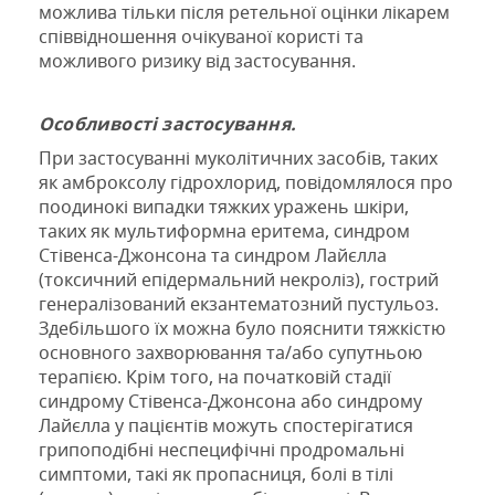
можлива тільки після ретельної оцінки лікарем
співвідношення очікуваної користі та
можливого ризику від застосування.
Особливості застосування.
При
застосуванні
муколітичних засобів, таких
як
амброксолу гідрохлорид,
повідомлялося про
поодинокі випадки тяжких
уражень шкіри
,
таких як мультиформна еритема, синдром
Стівенса
-
Джонсона
та
синдром Лайєлла
(токсичний епідермальний некроліз),
гострий
генералізований екзантематозний пустульоз
.
Здебільшого їх можна було пояснити тяжкістю
основного захворювання
та/або
супутньою
терапією
.
Крім того
,
на
початковій стадії
синдрому Стівенса-Джонсона
або синдрому
Лайєлла
у пацієнтів
можуть спостерігатися
грипоподібні
неспецифічні
продромальні
симптоми
,
такі
як
пропасниця, болі
в
тілі