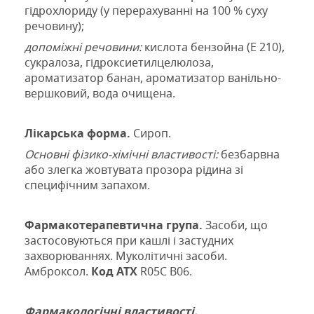
гідрохлориду
(у перерахуванні на 100 % суху
речовину)
;
допоміжні речовини:
к
ислота бензойна
(Е 210),
сукралоза,
гідроксиетилцелюлоза
,
ароматизатор банан,
ароматизатор ванільно-
вершковий,
вода очищена
.
Лікарська форма.
Сироп.
Основні фізико-хімічні властивості:
безбарвна
або злегка жовтувата прозора рідина зі
специфічним запахом.
Фармакотерапевтична група.
Засоби, що
застосовуються при кашлі і застудних
захворюваннях. Муколітичні засоби.
Амброксол.
Код АТХ
R05С В06.
Фармакологічні властивості.