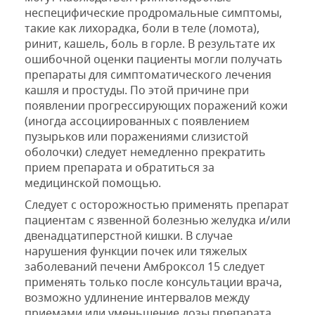
неспецифические
продромальные
симптомы
,
такие как
лихорадка
,
боли в
теле (
ломота),
ринит
,
кашель
,
боль в горле.
В результате их
ошибочной оценки
пациенты
могли
получать
препараты
для симптоматического лечения
кашля и простуды.
По этой причине
при
появлении
прогрессирующих
поражений кожи
(
и
ногда ассоциированных с появлением
пузырьков или поражениями слизистой
оболочки)
следует немедленно прекратить
прием
препарата и обратиться за
медицинской помощью.
Следует с осторожностью применять
препарат
пациентам с язвенной болезнью
желудка и/или
двенадцатиперстной
кишки.
В случае
нарушения функции
почек или
тяжелых
заболеваний печени
Амброксол
15 следует
применять только после
консультации врача
,
возможно
удлинение интервалов
между
приемами или
уменьшение дозы препарата.