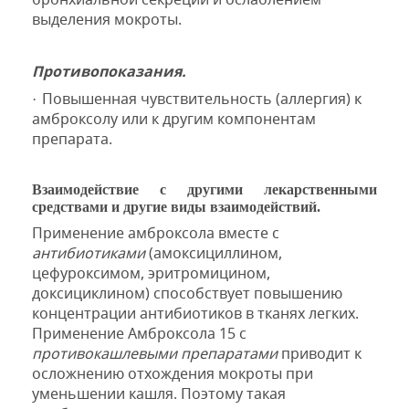
выделения мокроты.
Противопоказания.
Повышенная чувствительность (аллергия) к
·
амброксолу или к другим компонентам
препарата.
Взаимодействие с другими лекарственными
средствами и другие виды взаимодействий.
Применение амброксола вместе с
антибиотиками
(амоксициллином,
цефуроксимом, эритромицином,
доксициклином) способствует повышению
концентрации антибиотиков в тканях легких.
Применение Амброксола 15 с
противокашлевыми препаратами
приводит к
осложнению отхождения мокроты при
уменьшении кашля.
Поэтому такая