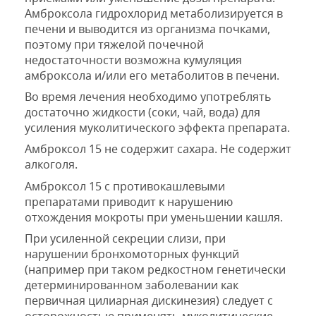
Амброксола гидрохлорид
метаболизируется в
печени и
выводится из организма почками
,
поэтому при
тяжелой почечной
недостаточности возможна кумуляция
амброксола
и/или его
метаболитов в печени.
Во время лечения необходимо
употреблять
достаточно жидкости
(соки
,
чай
,
вода
) для
усиления
муколитического эффекта препарата.
Амброксол 15 не содержит сахар
а
.
Не содержит
алкогол
я
.
Амброксол 15 с противокашлевыми
препаратами приводит к нарушению
отхождения мокроты при уменьшении кашля.
При усиленной секреции слизи, при
нарушении бронхомоторных функций
(например при таком редкостном генетически
детерминированном заболевании как
первичная цилиарная дискинезия) следует с